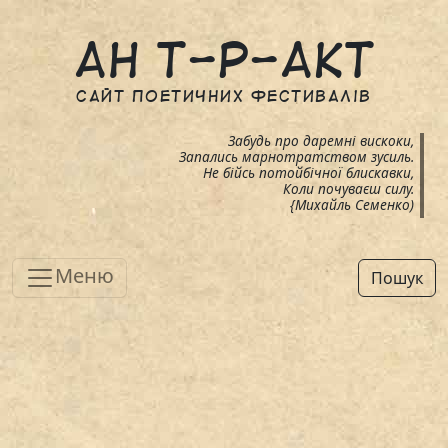
Ан т-р-акт
cайт поетичних фестивалів
Забудь про даремні вискоки,
Запались марнотратством зусиль.
Не бійсь потойбічної блискавки,
Коли почуваєш силу.
{Михайль Семенко)
Меню
Пошук