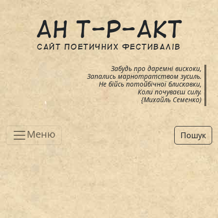
Ан т-р-акт
cайт поетичних фестивалів
Забудь про даремні вискоки,
Запались марнотратством зусиль.
Не бійсь потойбічної блискавки,
Коли почуваєш силу.
{Михайль Семенко)
Меню
Пошук